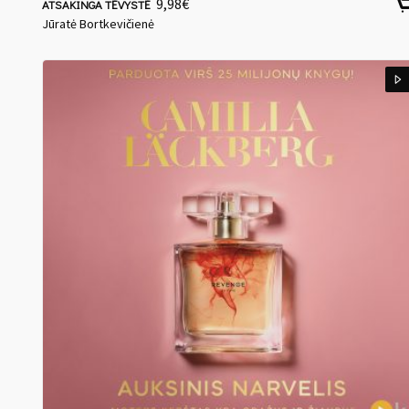
9,98
€
ATSAKINGA TĖVYSTĖ
Jūratė Bortkevičienė