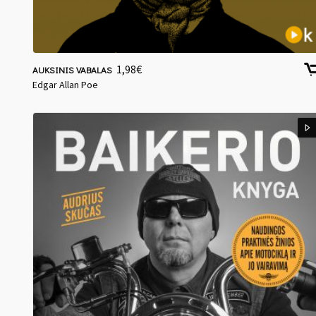
1,98
€
AUKSINIS VABALAS
Edgar Allan Poe