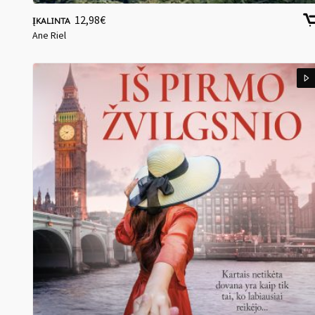
12,98
€
ĮKALINTA
Ane Riel