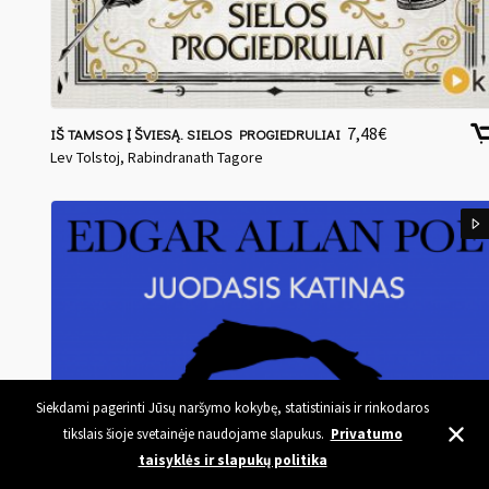
7,48
€
IŠ TAMSOS Į ŠVIESĄ. SIELOS PROGIEDRULIAI
Lev Tolstoj, Rabindranath Tagore
Siekdami pagerinti Jūsų naršymo kokybę, statistiniais ir rinkodaros
tikslais šioje svetainėje naudojame slapukus.
Privatumo
taisyklės ir slapukų politika