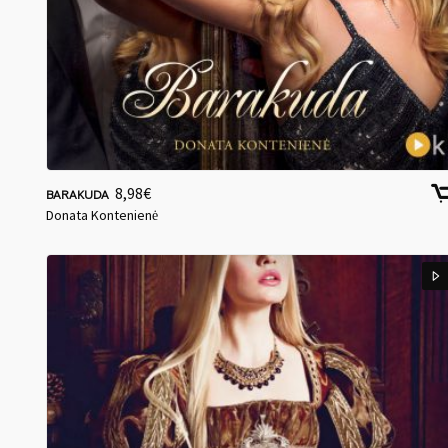
8,98
€
BARAKUDA
Donata Kontenienė