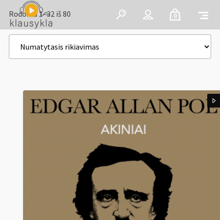
Rodoma 1–32 iš 80
0