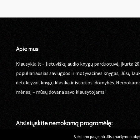
Apie mus
Klausykla.lt – lietuviškų audio knygų parduotuvė, įkurta 20
populiariausias saviugdos ir motyvacines knygas, Jūsų lau
detektyvai, knygų klasika ir istorijos įdomybės. Nemokam
mėnesį – mūsų dovana savo klausytojams!
Atsisiųskite nemokamą programėlę:
Siekdami pagerinti Jūsų naršymo kokybę,