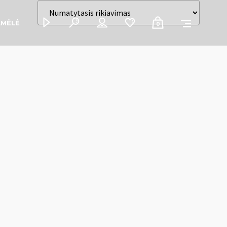
AMĖLĖ
0