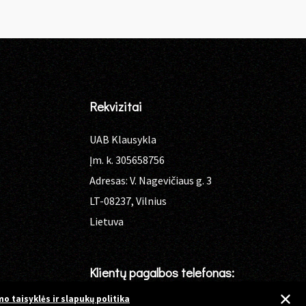
Rekvizitai
UAB Klausykla
Įm. k. 305658756
Adresas: V. Nagevičiaus g. 3
LT-08237, Vilnius
Lietuva
Klientų pagalbos telefonas:
o taisyklės ir slapukų politika
+37064034448