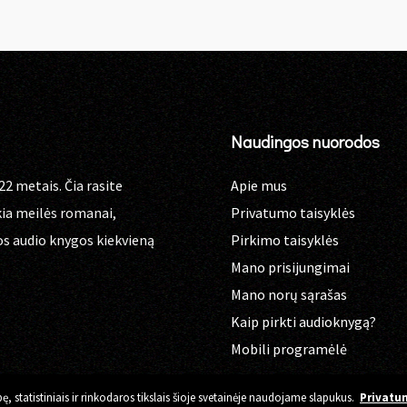
Naudingos nuorodos
22 metais. Čia rasite
Apie mus
kia meilės romanai,
Privatumo taisyklės
os audio knygos kiekvieną
Pirkimo taisyklės
Mano prisijungimai
Mano norų sąrašas
Kaip pirkti audioknygą?
Mobili programėlė
 statistiniais ir rinkodaros tikslais šioje svetainėje naudojame slapukus.
Privatum