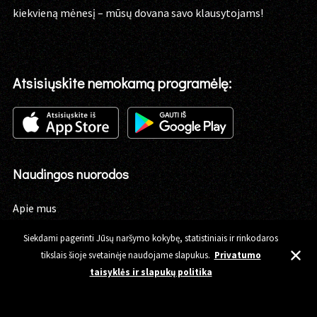
kiekvieną mėnesį – mūsų dovana savo klausytojams!
Atsisiųskite nemokamą programėlę:
Naudingos nuorodos
Apie mus
Privatumo taisyklės
Siekdami pagerinti Jūsų naršymo kokybę, statistiniais ir rinkodaros
Pirkimo taisyklės
tikslais šioje svetainėje naudojame slapukus.
Privatumo
Mano prisijungimai
taisyklės ir slapukų politika
Mano norų sąrašas
Kaip pirkti audioknygą?