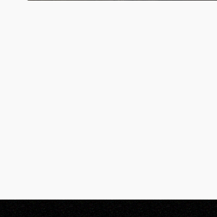
9,98
€
LIETUVOS VALDOVŲ PASLAPTYS: Kęstutis ir Birutė
Inga Baranauskienė