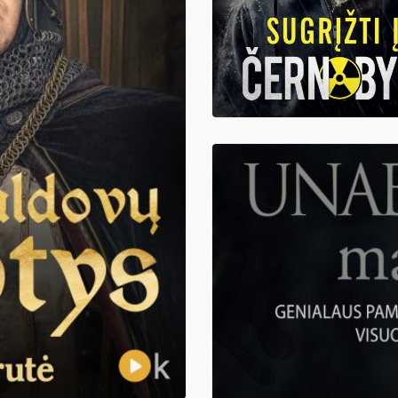
4,98
€
SUGRĮŽTI Į ČERNOBYLĮ