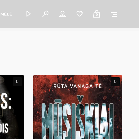
AMĖLĖ
0