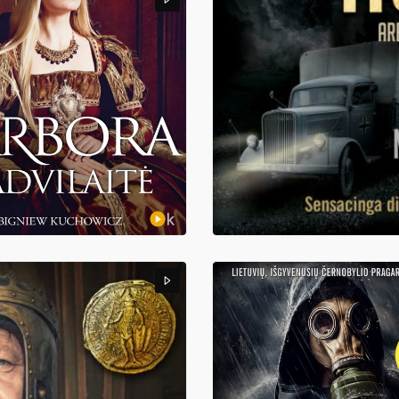
7,48
€
VILAITĖ
DINGĘS NACIŲ AUKSAS, ARBA FEL
chowicz
Marcus Wallén