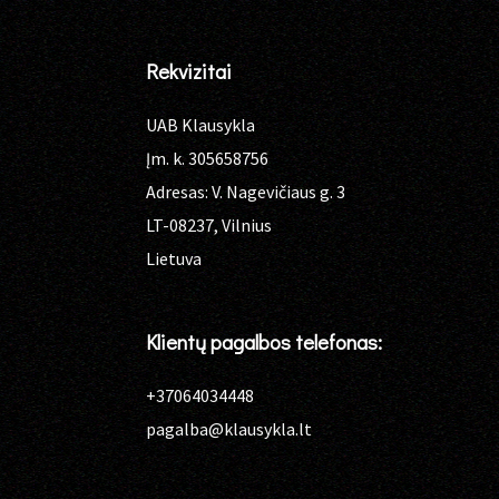
Rekvizitai
UAB Klausykla
Įm. k. 305658756
Adresas: V. Nagevičiaus g. 3
LT-08237, Vilnius
Lietuva
Klientų pagalbos telefonas:
+37064034448
pagalba@klausykla.lt