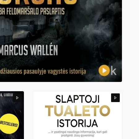
19,98
€
DMARŠALO PASLAPTIS