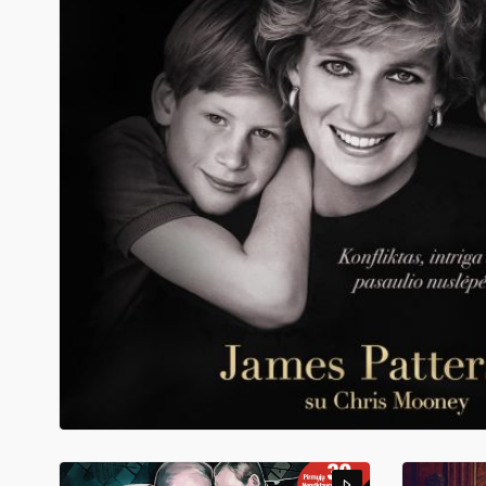
14,98
€
DIANA, VILJAMAS IR HARIS
James Patterson, Chris Mooney