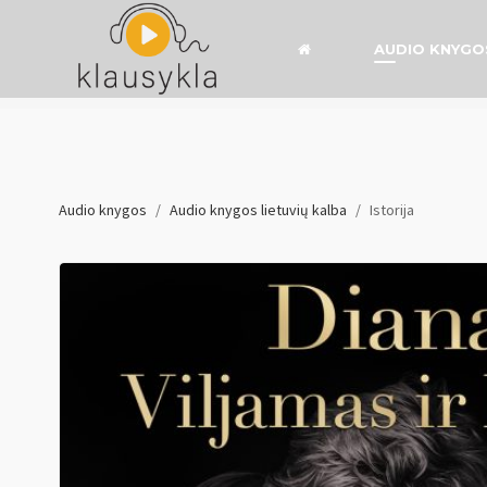
AUDIO KNYGO
Audio knygos
/
Audio knygos lietuvių kalba
/
Istorija