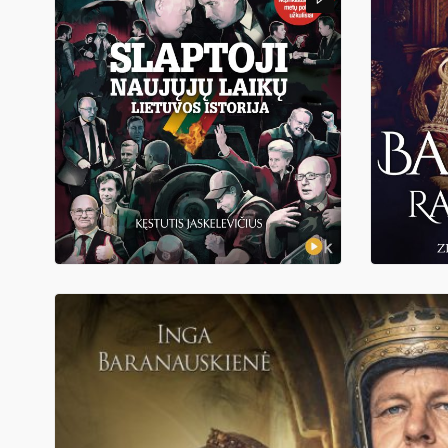
SLAPTOJI NAUJŲJŲ LAIKŲ LIETUVOS
BARBORA RAD
ISTORIJA
Zbigniew Ku
19,98
€
Kęstutis Jaskelevičius