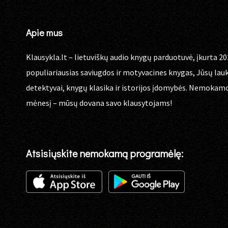
Apie mus
Klausykla.lt – lietuviškų audio knygų parduotuvė, įkurta 20
populiariausias saviugdos ir motyvacines knygas, Jūsų lau
detektyvai, knygų klasika ir istorijos įdomybės. Nemokam
mėnesį – mūsų dovana savo klausytojams!
Atsisiųskite nemokamą programėlę: