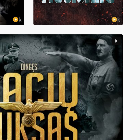
9,98
€
DIS
MŪSIŠKIAI
Rūta Vanagaitė