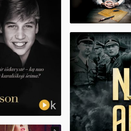
LUKIŠKĖS. TAMSIOJI VILNIAUS ŠIR
14,98
€
Rūta Vanagaitė