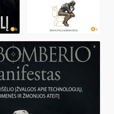
4,98
€
SLAPTOJI TUALETO ISTORIJA
Gintautas Laurinavičius