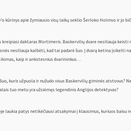
 kūrinys apie žymiausio visų laikų seklio Šerloko Holmso ir jo bi
kreipiasi daktaras Mortimeris. Baskervilių dvare nesiliauja keisti 
s nesiliauja kalbėti, kad tai padarė šuo. Į dvarą ketina įsikelti n
t likimas, kaip ir ankstesnius dvarininkus…
 šuo, kuris užpuola ir nužudo visus Baskervilių giminės atstovus? N
alais tuo metu yra užsiėmęs legendinis Anglijos detektyvas?
oje laukia patys netikėčiausi atsakymai į klausimus, kuriuos baisu n