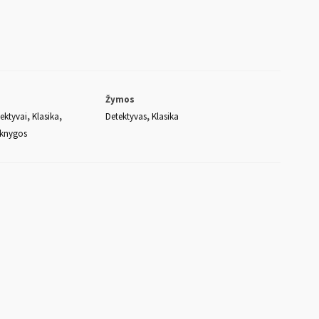
patylinimui.
Žymos
ektyvai
,
Klasika
,
Detektyvas
,
Klasika
 knygos