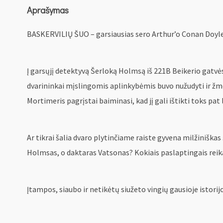
Aprašymas
BASKERVILIŲ ŠUO – garsiausias sero Arthur’o Conan Doyle’o
Į garsųjį detektyvą Šerloką Holmsą iš 221B Beikerio gatvės 
dvarininkai mįslingomis aplinkybėmis buvo nužudyti ir žmonė
Mortimeris pagrįstai baiminasi, kad jį gali ištikti toks pa
Ar tikrai šalia dvaro plytinčiame raiste gyvena milžiniškas
Holmsas, o daktaras Vatsonas? Kokiais paslaptingais reik
Įtampos, siaubo ir netikėtų siužeto vingių gausioje istorij