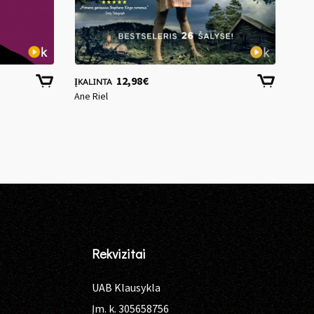
12,98
€
ĮKALINTA
OVA
Ane Riel
Edga
Rekvizitai
UAB Klausykla
Įm. k. 305658756