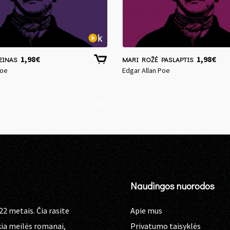
1,98
€
1,98
€
EINAS
MARI ROŽĖ PASLAPTIS
Poe
Edgar Allan Poe
Naudingos nuorodos
22 metais. Čia rasite
Apie mus
kia meilės romanai,
Privatumo taisyklės