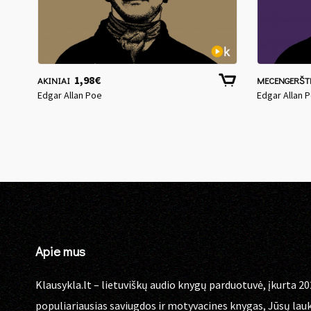
1,98
€
AKINIAI
MECENGERŠT
Edgar Allan Poe
Edgar Allan 
Apie mus
Klausykla.lt – lietuviškų audio knygų parduotuvė, įkurta 20
populiariausias saviugdos ir motyvacines knygas, Jūsų lau