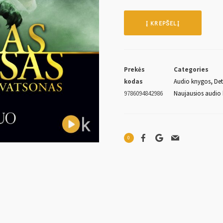
Į KREPŠELĮ
Prekės
Categories
kodas
Audio knygos
,
Det
9786094842986
Naujausios audio
0