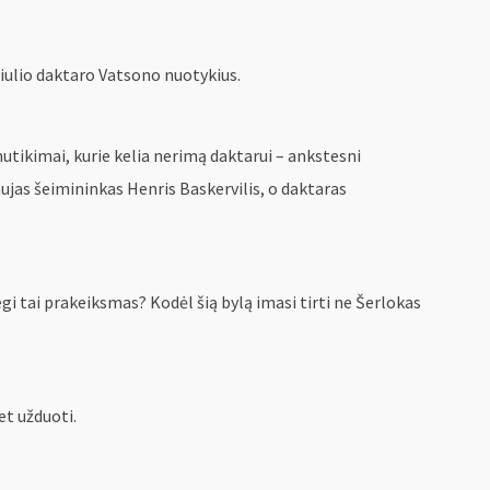
čiulio daktaro Vatsono nuotykius.
nutikimai, kurie kelia nerimą daktarui – ankstesni
aujas šeimininkas Henris Baskervilis, o daktaras
egi tai prakeiksmas? Kodėl šią bylą imasi tirti ne Šerlokas
et užduoti.