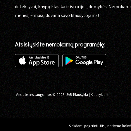
detektyvai, knygų klasika ir istorijos įdomybės. Nemokam
mėnesį – mūsų dovana savo klausytojams!
Atsisiųskite nemokamą programėlę:
Visos teisės saugomos © 2023 UAB Klausykla | Klausykla.lt
Siekdami pagerinti Jūsų naršymo kokybę,