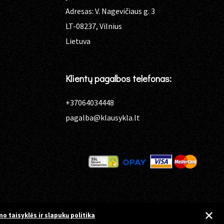
Adresas: V. Nagevičiaus g. 3
LT-08237, Vilnius
Lietuva
Klientų pagalbos telefonas:
+37064034448
pagalba@klausykla.lt
o taisyklės ir slapukų politika