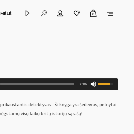
AMĖLĖ
0
Naudokite
08:06
aukštyn/
žemyn
 prikaustantis detektyvas – ši knyga yra šedevras, pelnytai
mygtukus
mėgstamų visų laikų britų istorijų sąrašą!
pagarsinimui
ir