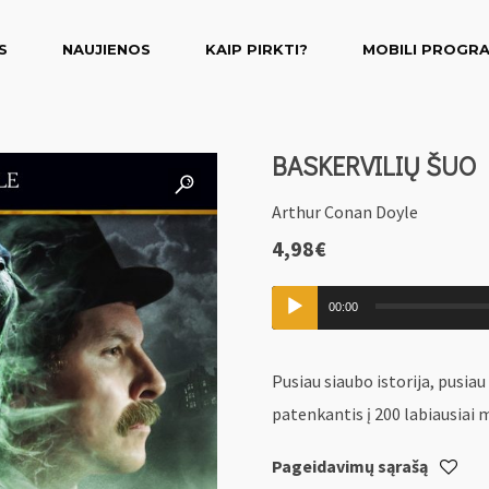
S
NAUJIENOS
KAIP PIRKTI?
MOBILI PROGR
BASKERVILIŲ ŠUO
Arthur Conan Doyle
4,98
€
Audio
00:00
grotuvas
Pusiau siaubo istorija, pusiau
patenkantis į 200 labiausiai 
Pageidavimų sąrašą