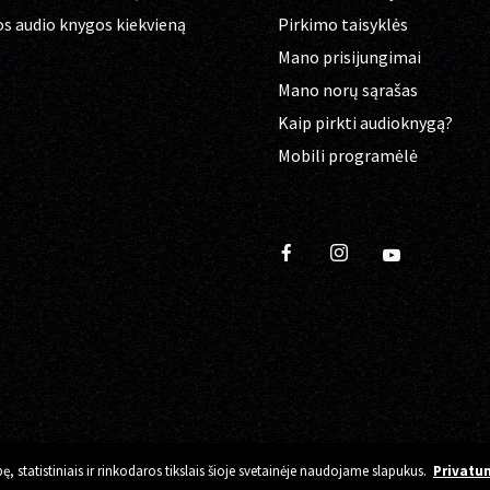
os audio knygos kiekvieną
Pirkimo taisyklės
Mano prisijungimai
Mano norų sąrašas
Kaip pirkti audioknygą?
Mobili programėlė
 statistiniais ir rinkodaros tikslais šioje svetainėje naudojame slapukus.
Privatum