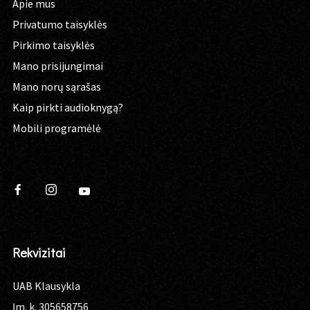
Apie mus
Privatumo taisyklės
Pirkimo taisyklės
Mano prisijungimai
Mano norų sąrašas
Kaip pirkti audioknygą?
Mobili programėlė
Rekvizitai
UAB Klausykla
Įm. k. 305658756