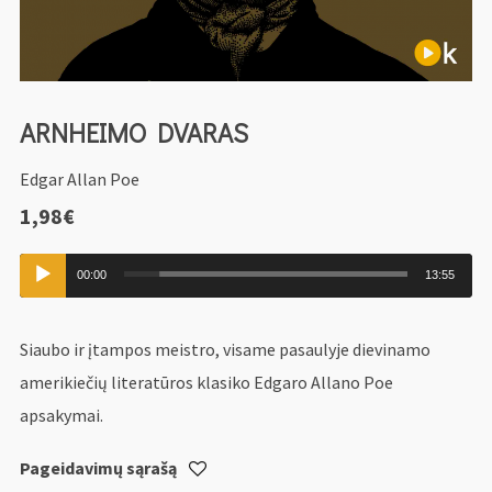
ARNHEIMO DVARAS
Edgar Allan Poe
1,98
€
Audio
00:00
13:55
grotuvas
Siaubo ir įtampos meistro, visame pasaulyje dievinamo
amerikiečių literatūros klasiko Edgaro Allano Poe
apsakymai.
Pageidavimų sąrašą