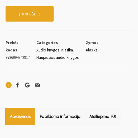
Į KREPŠELĮ
Prekės
Categories
Žymos
kodas
Audio knygos
,
Klasika
,
Klasika
9786094842917
Naujausios audio knygos
0
Aprašymas
Papildoma informacija
Atsiliepimai (0)