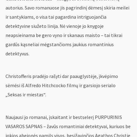
autorius. Savo romanuose jis pagrindinį dėmesį skiria meilei
ir santykiams, o visa tai pagardina intriguojančia
detektyvine siužeto linija. Nė vienoje jo knygoje
neapsieinama be gero vyno ir skanaus maisto – tai tikrai
gardūs kąsneliai mėgstančioms jaukius romantinius
detektyvus.
Christofferis pradėjo rašyti dar paauglystėje, įkvėpimo
sėmėsi iš Alfredo Hitchcocko filmų ir garsiojo serialo
„Seksas ir miestas“.
Naujausi jo romanai, įskaitant ir bestselerį PURPURINIS
VASAROS SAPNAS – žavūs romantiniai detektyvai, kuriuos be
jokios abejonės pamils visos, besižavinčios Agathos Christie