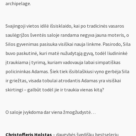
archipelage.
Svajingoji vietos idilė išsisklaido, kai po tradicinės vasaros
saulėgrįžos šventės saloje randama negyva jauna moteris, o
Silos gyvenimas pasisuka visiškai nauja linkme. Pasirodo, Sila
buvo paskutinė, kuri matė nužudytąją gyvą, todėl liudininkė
įtraukiama į tyrimą, kuriam vadovauja labai simpatiškas
policininkas Adamas. Šiek tiek išsiblaškiusi vyno gerbėja Sila
ir griežtas, visada tobulai atrodantis Adamas yra visiškai
skirtingi – galbūt todėl jie ir traukia vienas kitą?
O saloje įvykdoma dar viena žmogžudystė…
Christofferis Holstas
– daugybės švediškų bestselerių