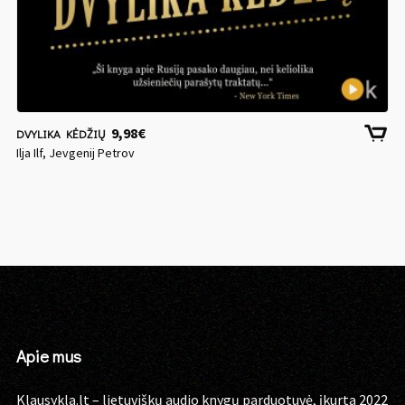
9,98
€
DVYLIKA KĖDŽIŲ
Ilja Ilf, Jevgenij Petrov
Apie mus
Klausykla.lt – lietuviškų audio knygų parduotuvė, įkurta 2022