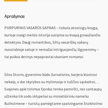
Aprašymas
PURPURINIS VASAROS SAPNAS – tobula atostogų knyga,
kurioje svaigi meilės istorija susipina su kvapą gniaužiančiu
detektyvu. Daug romantikos, šiltų vasariškų vakarų
nuostabioje saloje ir nemažai intriguojančių išgyvenimų –
tai puikus derinys nepaprastai skaniam romanui.
Silos Storm, gyvenimo būdo žurnalistės, karjera klostosi
nekaip, o dar skyrybos su mylimuoju ir tuščios sąskaitos…
Svajones apie tolimus fjordus tenka pamiršti, nes santaupų
užtenka tik sodo sklypeliui su miniatiūriniu nameliu
Bulholmene – turistų pamėgtame spalvingame Stokholmo