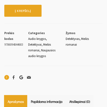
Į KREPŠELĮ
Prekės
Categories
Žymos
kodas
Audio knygos
,
Detektyvas
,
Meilės
9786094844683
Detektyvai
,
Meilės
romanai
romanai
,
Naujausios
audio knygos
2
Aprašymas
Papildoma informacija
Atsiliepimai (0)