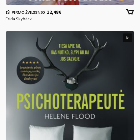
12,48
€
IŠ PIRMO ŽVILGSNIO
Frida Skybäck