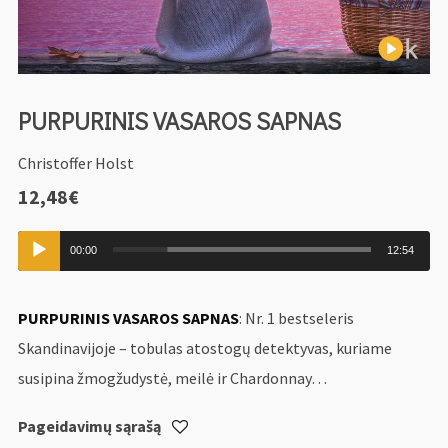
PURPURINIS VASAROS SAPNAS
Christoffer Holst
12,48
€
Audio
00:00
12:54
grotuvas
PURPURINIS VASAROS SAPNAS
: Nr. 1 bestseleris
Skandinavijoje – tobulas atostogų detektyvas, kuriame
susipina žmogžudystė, meilė ir Chardonnay…
Pageidavimų sąrašą