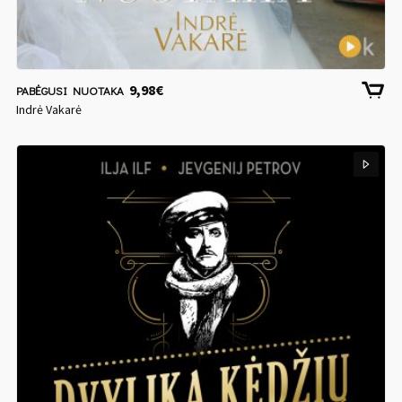
9,98
€
PABĖGUSI NUOTAKA
Indrė Vakarė