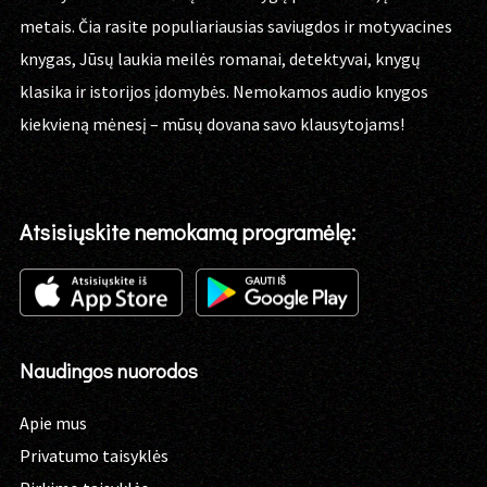
metais. Čia rasite populiariausias saviugdos ir motyvacines
knygas, Jūsų laukia meilės romanai, detektyvai, knygų
klasika ir istorijos įdomybės. Nemokamos audio knygos
kiekvieną mėnesį – mūsų dovana savo klausytojams!
Atsisiųskite nemokamą programėlę:
Naudingos nuorodos
Apie mus
Privatumo taisyklės